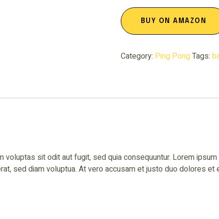
BUY ON AMAZON
Category:
Ping Pong
Tags:
ba
voluptas sit odit aut fugit, sed quia consequuntur. Lorem ipsum d
at, sed diam voluptua. At vero accusam et justo duo dolores et ea