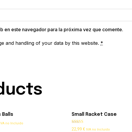
eb en este navegador para la próxima vez que comente.
ge and handling of your data by this website.
*
ducts
 Balls
Small Racket Case
IVA no Incluido
Rated
22,99
€
IVA no Incluido
5.00