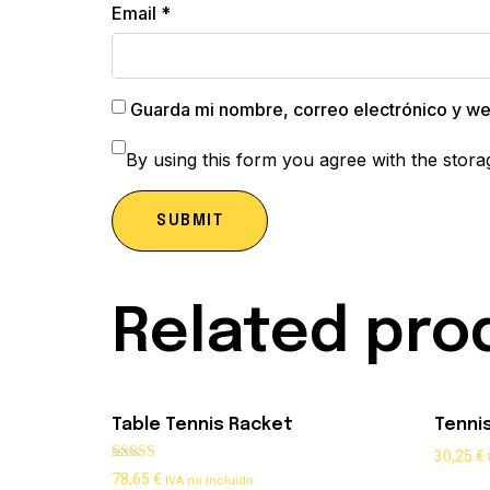
Email
*
Guarda mi nombre, correo electrónico y w
By using this form you agree with the stora
Related pro
Table Tennis Racket
Tennis
30,25
€
Rated
78,65
€
IVA no Incluido
5.00