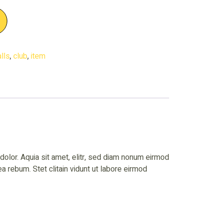
lls
,
club
,
item
olor. Aquia sit amet, elitr, sed diam nonum eirmod
 rebum. Stet clitain vidunt ut labore eirmod