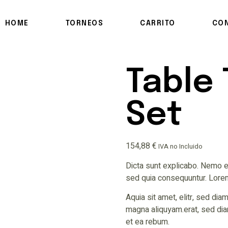
HOME
TORNEOS
CARRITO
CO
Table 
Set
154,88
€
IVA no Incluido
Dicta sunt explicabo. Nemo en
sed quia consequuntur. Lore
Aquia sit amet, elitr, sed di
magna aliquyam.erat, sed dia
et ea rebum.